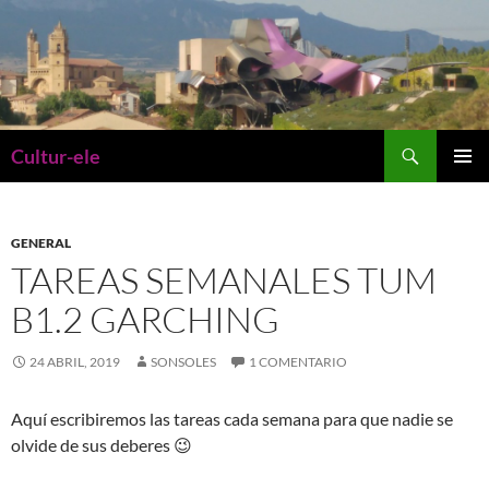
Saltar
al
contenido
Buscar
Cultur-ele
MENÚ
PRINCI
GENERAL
TAREAS SEMANALES TUM
B1.2 GARCHING
24 ABRIL, 2019
SONSOLES
1 COMENTARIO
Aquí escribiremos las tareas cada semana para que nadie se
olvide de sus deberes 😉