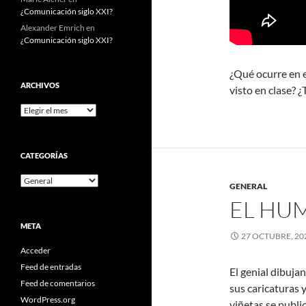
¿Comunicación siglo XXI?
Alexander Emrich
en
¿Comunicación siglo XXI?
¿Qué ocurre en 
ARCHIVOS
visto en clase? 
Archivos
CATEGORÍAS
Categorías
GENERAL
EL HU
META
27 OCTUBRE, 20
Acceder
Feed de entradas
El genial dibuja
Feed de comentarios
sus caricaturas 
WordPress.org
viñetas se publi