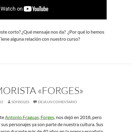
este corto? ¿Qué mensaje nos da? ¿Por qué lo hemos
¿Tiene alguna relación con nuestro curso?
MORISTA «FORGES»
22
SONSOLES
DEJA UN COMENTARIO
nte
Antonio Fraguas, Forges,
nos dejó en 2018, pero
y sus personajes ya son parte de nuestra cultura. Sus
caron durante más de 40 años en la prensa española.