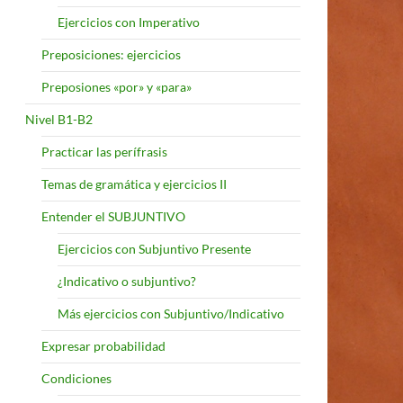
Ejercicios con Imperativo
Preposiciones: ejercicios
Preposiones «por» y «para»
Nivel B1-B2
Practicar las perífrasis
Temas de gramática y ejercicios II
Entender el SUBJUNTIVO
Ejercicios con Subjuntivo Presente
¿Indicativo o subjuntivo?
Más ejercicios con Subjuntivo/Indicativo
Expresar probabilidad
Condiciones