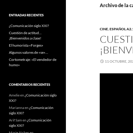
Archivo de la c
ENTRADAS RECIENTES
¿Comunicación siglo XXI?
CINE
,
ESPAÑOL A2.
Cuestión de actitud…
CUEST
¡Bienvenidos a clase!
El humorista «Forges»
¡BIENV
Algunos valores de «se»…
Cortometraje: «El vendedor de
11 OCTUBRE, 20
humo»
COMENTARIOS RECIENTES
Amelie
en
¿Comunicación siglo
XXI?
Marianna
en
¿Comunicación
siglo XXI?
Arif Sam
en
¿Comunicación
siglo XXI?
Marie Aicher
en