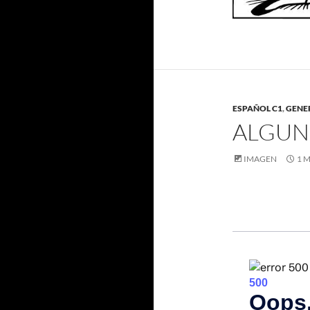
ESPAÑOL C1
,
GENE
ALGUNO
IMAGEN
1 