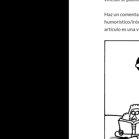
Haz un comentari
humorístico/irón
artículo es una 