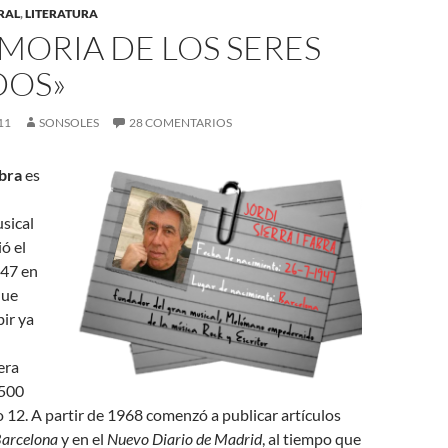
RAL
,
LITERATURA
MORIA DE LOS SERES
DOS»
11
SONSOLES
28 COMENTARIOS
abra
es
sical
ó el
947 en
que
ir ya
era
 500
o 12. A partir de 1968 comenzó a publicar artículos
Barcelona
y en el
Nuevo Diario de Madrid
, al tiempo que