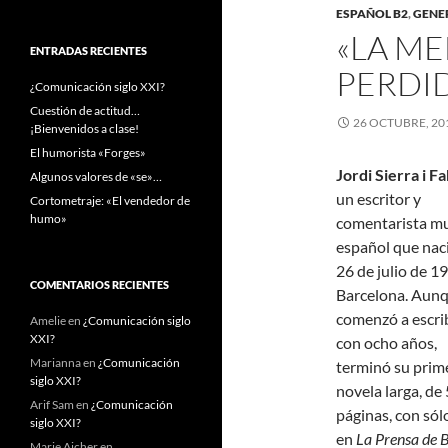
ESPAÑOL B2
,
GENE
«LA ME
ENTRADAS RECIENTES
PERDI
¿Comunicación siglo XXI?
Cuestión de actitud…
26 OCTUBRE, 20
¡Bienvenidos a clase!
El humorista «Forges»
Jordi Sierra i F
Algunos valores de «se»…
un escritor y
Cortometraje: «El vendedor de
humo»
comentarista mu
español que naci
26 de julio de 1
COMENTARIOS RECIENTES
Barcelona. Aun
comenzó a escrib
Amelie
en
¿Comunicación siglo
XXI?
con ocho años,
Marianna
en
¿Comunicación
terminó su prim
siglo XXI?
novela larga, de
Arif Sam
en
¿Comunicación
páginas, con sól
siglo XXI?
en
La Prensa de 
Marie Aicher
en