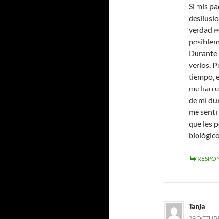
Si mis pa
desilusio
verdad
m
posiblem
Durante 
verlos. P
tiempo, 
me han e
de mí du
me sentí 
que les p
biológic
RESPO
Tanja
29 OCTUBRE