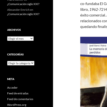
co-fundaba El Gr
¿Comunicación siglo XXI?
libro,
1962-72 Hi
Alexander Emrich
en
¿Comunicación siglo XXI?
éxito comercial.
relacionados con
quedando finalis
ARCHIVOS
Archivos
CATEGORÍAS
Categorías
META
Acceder
Feed de entradas
Feed de comentarios
WordPress.org