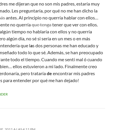
dres me dijeran que no son mis padres, estaría muy
nado. Les preguntaría, por qué no me han dicho la
ás
antes. Al principio no querría hablar con ellos…
ente no querría
que tenga
tener que ver con ellos.
algún tiempo no hablaría con ellos y no querría
ero algún día, no sé si sería en un mes o en más
entendería que l
a
s dos personas me han educado y
nseñado todo lo que sé. Además, se han preocupado
rante todo el tiempo. Cuando me sentí mal ó cuando
bien… ellos estuvieron a mi lado. Finalmente creo
erdonaría, pero trataría
de
encontrar mis padres
os para entender por qué me han dejado!
NDER
, 2011 A LAS 4:11 PM