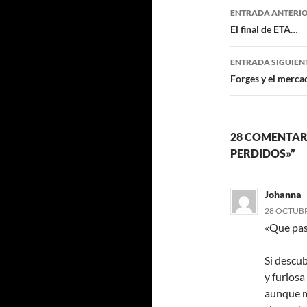
Navegaci
ENTRADA ANTERI
de
El final de ETA…
entradas
ENTRADA SIGUIEN
Forges y el merca
28 COMENTARI
PERDIDOS»”
Johanna
28 OCTUBRE
«Que pas
Si descub
y furiosa
aunque m