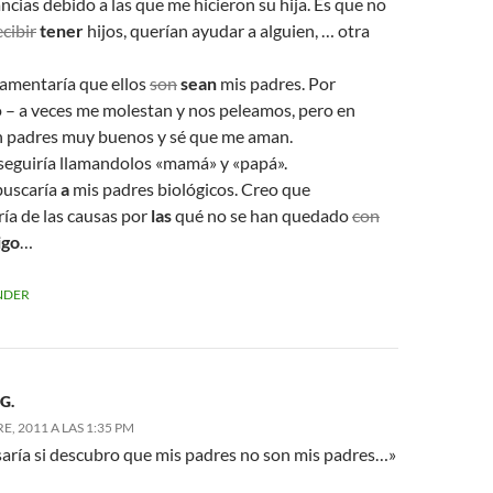
ncias debido a las que me hicieron su hija. Es que no
ecibir
tener
hijos, querían ayudar a alguien, … otra
lamentaría que ellos
son
sean
mis padres. Por
 – a veces me molestan y nos peleamos, pero en
 padres muy buenos y sé que me aman.
eguiría llamandolos «mamá» y «papá».
buscaría
a
mis padres biológicos. Creo que
ía de las causas por
las
qué no se han quedado
con
go
…
NDER
 G.
, 2011 A LAS 1:35 PM
aría si descubro que mis padres no son mis padres…»