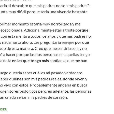
aría, si descubro que mis padres no son mis padres”-
nta muy dificil porque sería una vivencia bastante
primer momento estaría
muy
horrorizad
a
y me
 decepcionad
a
. Adicionalmente estaría triste
porque
 con esta mentira todos los años y que mis padres no
o nada hasta ahora. Les preguntaría
porque
por qué
ado de esta manera. Creo que me sentiría sola y no
ué
a
hacer porque las dos personas
en aquellas tengo
a de la
en las que tengo más
confianza
que
me han
luego querría saber
cuál
es mi pasado verdadero.
saber
quiénes
son mis padres reales,
dónde
viven y
no vivo con estos. Probablemente andaría en busca
ogenitores biológicos pero, en adelante, las personas
an criado serían mis padres de corazón.
NDER