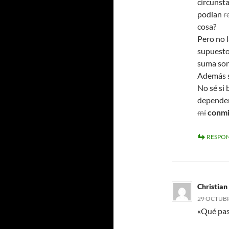
circunsta
podían
r
cosa?
Pero no 
supuesto
suma son
Además s
No sé si 
depender
mí
conmi
RESPO
Christian
29 OCTUBRE
«Qué pas