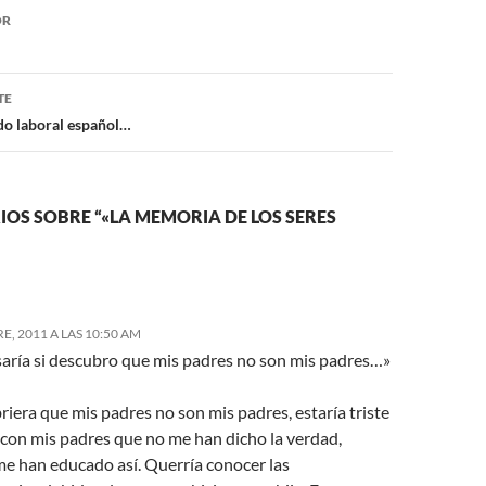
ón
OR
TE
do laboral español…
OS SOBRE “«LA MEMORIA DE LOS SERES
, 2011 A LAS 10:50 AM
aría si descubro que mis padres no son mis padres…»
riera que mis padres no son mis padres, estaría triste
 con mis padres que no me han dicho la verdad,
e han educado así. Querría conocer las