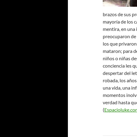
brazos de sus pr
mayoría de los c
mentira, en una 
preocuparon de d
los que privaron 
mataron; para d
niños o niñas de
conciencia les 
despertar del le
robada, los años
una vida, una inf
momentos inolvi
verdad hasta que
(
Espacioluke.co