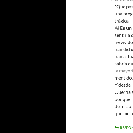
“Que pas
una pregu
trágica.
Al
En un
sentiría
he vivido
han dich
han actu
sabría q
la mayorí
mentido.
Y desde 
Querría 
por qué 
de mis pr
que me h
RESPO