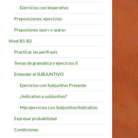
Ejercicios con Imperativo
Preposiciones: ejercicios
Preposiones «por» y «para»
Nivel B1-B2
Practicar las perífrasis
Temas de gramática y ejercicios II
Entender el SUBJUNTIVO
Ejercicios con Subjuntivo Presente
¿Indicativo o subjuntivo?
Más ejercicios con Subjuntivo/Indicativo
Expresar probabilidad
Condiciones