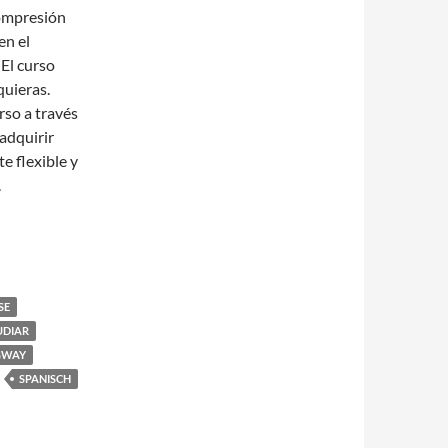
compresión
en el
 El curso
quieras.
rso a través
 adquirir
e flexible y
.
SE
UDIAR
GWAY
SPANISCH