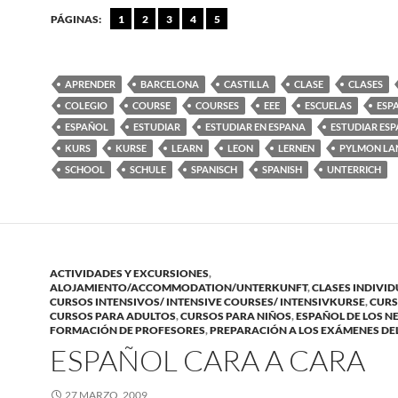
PÁGINAS:
1
2
3
4
5
APRENDER
BARCELONA
CASTILLA
CLASE
CLASES
COLEGIO
COURSE
COURSES
EEE
ESCUELAS
ESP
ESPAÑOL
ESTUDIAR
ESTUDIAR EN ESPANA
ESTUDIAR ES
KURS
KURSE
LEARN
LEON
LERNEN
PYLMON LA
SCHOOL
SCHULE
SPANISCH
SPANISH
UNTERRICH
ACTIVIDADES Y EXCURSIONES
,
ALOJAMIENTO/ACCOMMODATION/UNTERKUNFT
,
CLASES INDIVI
CURSOS INTENSIVOS/ INTENSIVE COURSES/ INTENSIVKURSE
,
CURS
CURSOS PARA ADULTOS
,
CURSOS PARA NIÑOS
,
ESPAÑOL DE LOS N
FORMACIÓN DE PROFESORES
,
PREPARACIÓN A LOS EXÁMENES DE
ESPAÑOL CARA A CARA
27 MARZO, 2009