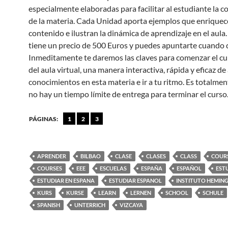
especialmente elaboradas para facilitar al estudiante la 
de la materia. Cada Unidad aporta ejemplos que enriquec
contenido e ilustran la dinámica de aprendizaje en el aula.
tiene un precio de 500 Euros y puedes apuntarte cuando 
Inmeditamente te daremos las claves para comenzar el cu
del aula virtual, una manera interactiva, rápida y eficaz de
conocimientos en esta materia e ir a tu ritmo. Es totalment
no hay un tiempo límite de entrega para terminar el curso
PÁGINAS:
1
2
3
APRENDER
BILBAO
CLASE
CLASES
CLASS
COUR
COURSES
EEE
ESCUELAS
ESPAÑA
ESPAÑOL
EST
ESTUDIAR EN ESPANA
ESTUDIAR ESPANOL
INSTITUTO HEMIN
KURS
KURSE
LEARN
LERNEN
SCHOOL
SCHULE
SPANISH
UNTERRICH
VIZCAYA