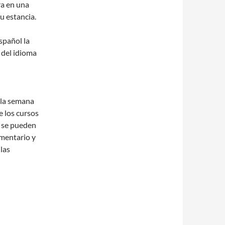
ra en una
u estancia.
spañol la
 del idioma
 la semana
e los cursos
s se pueden
ementario y
las