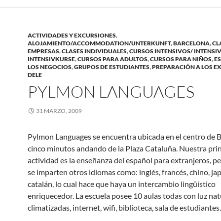
ACTIVIDADES Y EXCURSIONES
,
ALOJAMIENTO/ACCOMMODATION/UNTERKUNFT
,
BARCELONA
,
CL
EMPRESAS
,
CLASES INDIVIDUALES
,
CURSOS INTENSIVOS/ INTENSI
INTENSIVKURSE
,
CURSOS PARA ADULTOS
,
CURSOS PARA NIÑOS
,
E
LOS NEGOCIOS
,
GRUPOS DE ESTUDIANTES
,
PREPARACIÓN A LOS E
DELE
PYLMON LANGUAGES
31 MARZO, 2009
Pylmon Languages se encuentra ubicada en el centro de B
cinco minutos andando de la Plaza Cataluña. Nuestra prin
actividad es la enseñanza del español para extranjeros, p
se imparten otros idiomas como: inglés, francés, chino, ja
catalán, lo cual hace que haya un intercambio lingüístico
enriquecedor. La escuela posee 10 aulas todas con luz nat
climatizadas, internet, wifi, biblioteca, sala de estudiante