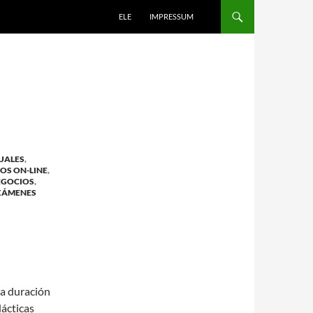
ELE
IMPRESSUM
DUALES
,
OS ON-LINE
,
EGOCIOS
,
EXÁMENES
na duración
ácticas