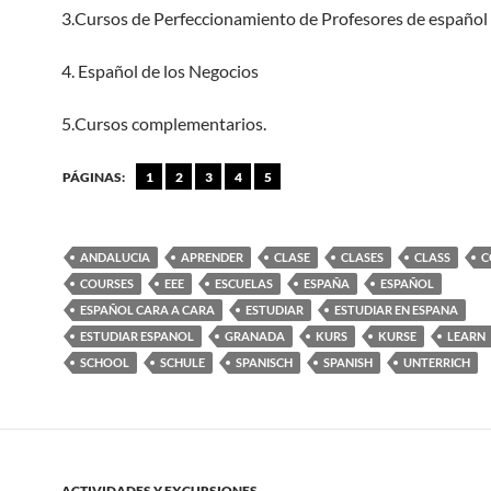
3.Cursos de Perfeccionamiento de Profesores de español
4. Español de los Negocios
5.Cursos complementarios.
PÁGINAS:
1
2
3
4
5
ANDALUCIA
APRENDER
CLASE
CLASES
CLASS
C
COURSES
EEE
ESCUELAS
ESPAÑA
ESPAÑOL
ESPAÑOL CARA A CARA
ESTUDIAR
ESTUDIAR EN ESPANA
ESTUDIAR ESPANOL
GRANADA
KURS
KURSE
LEARN
SCHOOL
SCHULE
SPANISCH
SPANISH
UNTERRICH
ACTIVIDADES Y EXCURSIONES
,