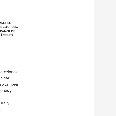
ASES EN
VE COURSES/
SPAÑOL DE
XÁMENES
arcelona a
cipal
ero también
ponés y
ural y
s…