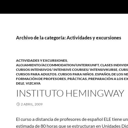
Archivo de la categoría: Actividades y excursiones
ACTIVIDADES Y EXCURSIONES
,
ALOJAMIENTO/ACCOMMODATION/UNTERKUNFT
,
CLASES INDIVI
CURSOS INTENSIVOS/ INTENSIVE COURSES/ INTENSIVKURSE
,
CURS
CURSOS PARA ADULTOS
,
CURSOS PARA NIÑOS
,
ESPAÑOL DE LOS N
FORMACIÓN DE PROFESORES
,
PRÁCTICAS
,
PREPARACIÓN A LOS 
DELE
,
VIZCAYA
INSTITUTO HEMINGWAY
2 ABRIL, 2009
El curso a distancia de profesores de español ELE tiene u
estimada de 80 horas que se estructuran en Unidades Did