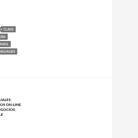
CLASS
AÑA
PANOL
NGUAGES
DUALES
,
OS ON-LINE
,
EGOCIOS
,
LE