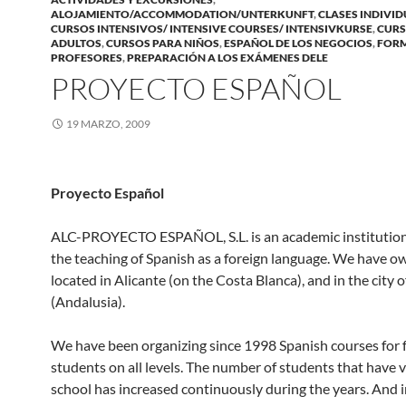
ALOJAMIENTO/ACCOMMODATION/UNTERKUNFT
,
CLASES INDIVI
CURSOS INTENSIVOS/ INTENSIVE COURSES/ INTENSIVKURSE
,
CURS
ADULTOS
,
CURSOS PARA NIÑOS
,
ESPAÑOL DE LOS NEGOCIOS
,
FORM
PROFESORES
,
PREPARACIÓN A LOS EXÁMENES DELE
PROYECTO ESPAÑOL
19 MARZO, 2009
Proyecto Español
ALC-PROYECTO ESPAÑOL, S.L. is an academic institution
the teaching of Spanish as a foreign language. We have o
located in Alicante (on the Costa Blanca), and in the city
(Andalusia).
We have been organizing since 1998 Spanish courses for 
students on all levels. The number of students that have v
school has increased continuously during the years. And i