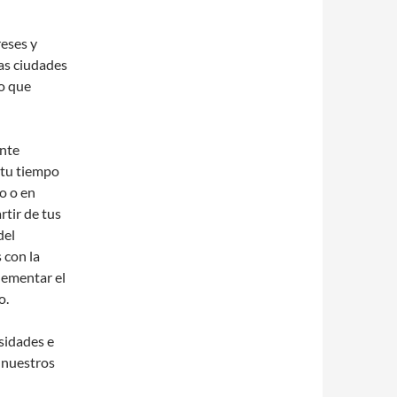
reses y
as ciudades
lo que
ente
 tu tiempo
o o en
rtir de tus
del
 con la
lementar el
o.
sidades e
e nuestros