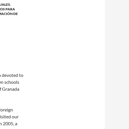
DUALES
,
OS PARA
ACIÓN DE
 devoted to
wn schools
 of Granada
foreign
isited our
n 2005, a