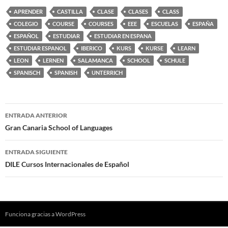
APRENDER
CASTILLA
CLASE
CLASES
CLASS
COLEGIO
COURSE
COURSES
EEE
ESCUELAS
ESPAÑA
ESPAÑOL
ESTUDIAR
ESTUDIAR EN ESPANA
ESTUDIAR ESPANOL
IBERICO
KURS
KURSE
LEARN
LEON
LERNEN
SALAMANCA
SCHOOL
SCHULE
SPANISCH
SPANISH
UNTERRICH
Navegación
ENTRADA ANTERIOR
de
Gran Canaria School of Languages
entradas
ENTRADA SIGUIENTE
DILE Cursos Internacionales de Español
Funciona gracias a WordPress