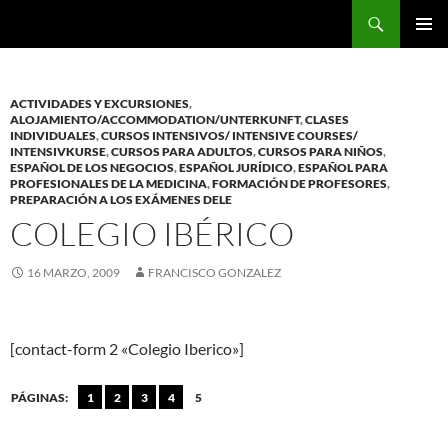
Saltar
Buscar
al
MENÚ
contenido
PRINCI
ACTIVIDADES Y EXCURSIONES
,
ALOJAMIENTO/ACCOMMODATION/UNTERKUNFT
,
CLASES
INDIVIDUALES
,
CURSOS INTENSIVOS/ INTENSIVE COURSES/
INTENSIVKURSE
,
CURSOS PARA ADULTOS
,
CURSOS PARA NIÑOS
,
ESPAÑOL DE LOS NEGOCIOS
,
ESPAÑOL JURÍDICO
,
ESPAÑOL PARA
PROFESIONALES DE LA MEDICINA
,
FORMACIÓN DE PROFESORES
,
PREPARACIÓN A LOS EXÁMENES DELE
COLEGIO IBÉRICO
16 MARZO, 2009
FRANCISCO GONZALEZ
[contact-form 2 «Colegio Iberico»]
PÁGINAS:
1
2
3
4
5