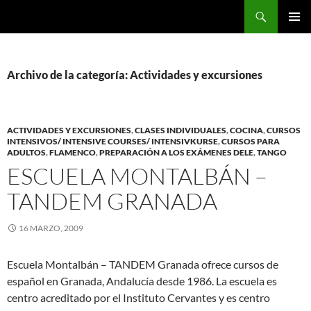
Saltar
Buscar
al
MENÚ
contenido
PRINCI
Archivo de la categoría: Actividades y excursiones
ACTIVIDADES Y EXCURSIONES
,
CLASES INDIVIDUALES
,
COCINA
,
CURSOS
INTENSIVOS/ INTENSIVE COURSES/ INTENSIVKURSE
,
CURSOS PARA
ADULTOS
,
FLAMENCO
,
PREPARACIÓN A LOS EXÁMENES DELE
,
TANGO
ESCUELA MONTALBÁN –
TANDEM GRANADA
16 MARZO, 2009
Escuela Montalbán – TANDEM Granada ofrece cursos de
español en Granada, Andalucí­a desde 1986. La escuela es
centro acreditado por el Instituto Cervantes y es centro