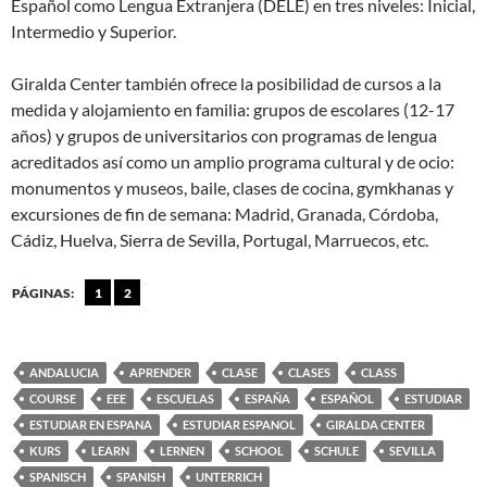
Español como Lengua Extranjera (DELE) en tres niveles: Inicial,
Intermedio y Superior.
Giralda Center también ofrece la posibilidad de cursos a la
medida y alojamiento en familia: grupos de escolares (12-17
años) y grupos de universitarios con programas de lengua
acreditados así como un amplio programa cultural y de ocio:
monumentos y museos, baile, clases de cocina, gymkhanas y
excursiones de fin de semana: Madrid, Granada, Córdoba,
Cádiz, Huelva, Sierra de Sevilla, Portugal, Marruecos, etc.
PÁGINAS:
1
2
ANDALUCIA
APRENDER
CLASE
CLASES
CLASS
COURSE
EEE
ESCUELAS
ESPAÑA
ESPAÑOL
ESTUDIAR
ESTUDIAR EN ESPANA
ESTUDIAR ESPANOL
GIRALDA CENTER
KURS
LEARN
LERNEN
SCHOOL
SCHULE
SEVILLA
SPANISCH
SPANISH
UNTERRICH