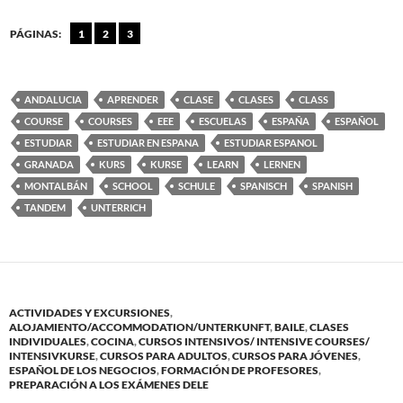
PÁGINAS:
1
2
3
ANDALUCIA
APRENDER
CLASE
CLASES
CLASS
COURSE
COURSES
EEE
ESCUELAS
ESPAÑA
ESPAÑOL
ESTUDIAR
ESTUDIAR EN ESPANA
ESTUDIAR ESPANOL
GRANADA
KURS
KURSE
LEARN
LERNEN
MONTALBÁN
SCHOOL
SCHULE
SPANISCH
SPANISH
TANDEM
UNTERRICH
ACTIVIDADES Y EXCURSIONES
,
ALOJAMIENTO/ACCOMMODATION/UNTERKUNFT
,
BAILE
,
CLASES
INDIVIDUALES
,
COCINA
,
CURSOS INTENSIVOS/ INTENSIVE COURSES/
INTENSIVKURSE
,
CURSOS PARA ADULTOS
,
CURSOS PARA JÓVENES
,
ESPAÑOL DE LOS NEGOCIOS
,
FORMACIÓN DE PROFESORES
,
PREPARACIÓN A LOS EXÁMENES DELE