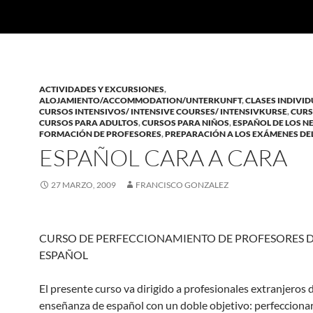
ACTIVIDADES Y EXCURSIONES
,
ALOJAMIENTO/ACCOMMODATION/UNTERKUNFT
,
CLASES INDIVI
CURSOS INTENSIVOS/ INTENSIVE COURSES/ INTENSIVKURSE
,
CURS
CURSOS PARA ADULTOS
,
CURSOS PARA NIÑOS
,
ESPAÑOL DE LOS N
FORMACIÓN DE PROFESORES
,
PREPARACIÓN A LOS EXÁMENES DE
ESPAÑOL CARA A CARA
27 MARZO, 2009
FRANCISCO GONZALEZ
CURSO DE PERFECCIONAMIENTO DE PROFESORES 
ESPAÑOL
El presente curso va dirigido a profesionales extranjeros d
enseñanza de español con un doble objetivo: perfeccionar