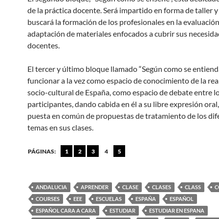
de la práctica docente. Será impartido en forma de taller y 
buscará la formación de los profesionales en la evaluación
adaptación de materiales enfocados a cubrir sus necesid
docentes.
El tercer y último bloque llamado “Según como se entien
funcionar a la vez como espacio de conocimiento de la rea
socio-cultural de España, como espacio de debate entre l
participantes, dando cabida en él a su libre expresión oral
puesta en común de propuestas de tratamiento de los dif
temas en sus clases.
PÁGINAS:
1
2
3
4
5
ANDALUCIA
APRENDER
CLASE
CLASES
CLASS
C
COURSES
EEE
ESCUELAS
ESPAÑA
ESPAÑOL
ESPAÑOL CARA A CARA
ESTUDIAR
ESTUDIAR EN ESPANA