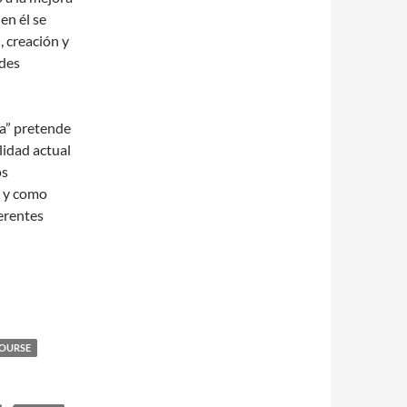
en él se
, creación y
ades
da” pretende
lidad actual
os
, y como
erentes
OURSE