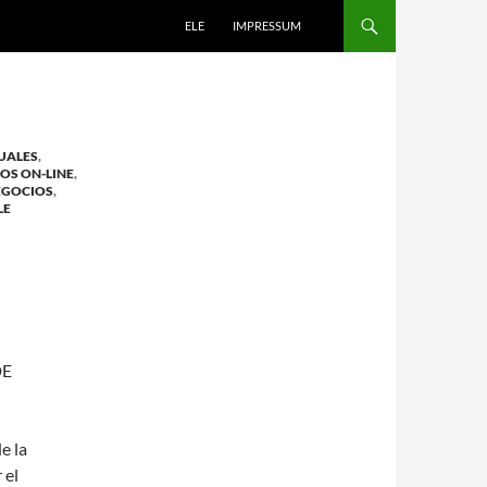
ELE
IMPRESSUM
DUALES
,
OS ON-LINE
,
EGOCIOS
,
LE
DE
e la
 el