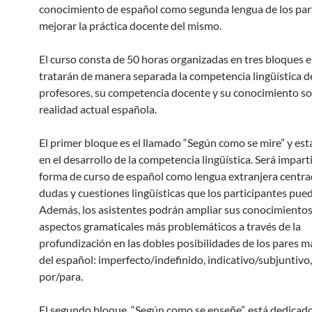
conocimiento de español como segunda lengua de los part
mejorar la práctica docente del mismo.
El curso consta de 50 horas organizadas en tres bloques e
tratarán de manera separada la competencia lingüística d
profesores, su competencia docente y su conocimiento so
realidad actual española.
El primer bloque es el llamado “Según como se mire” y es
en el desarrollo de la competencia lingüística. Será impart
forma de curso de español como lengua extranjera centra
dudas y cuestiones lingüísticas que los participantes pue
Además, los asistentes podrán ampliar sus conocimientos
aspectos gramaticales más problemáticos a través de la
profundización en las dobles posibilidades de los pares 
del español: imperfecto/indefinido, indicativo/subjuntivo,
por/para.
El segundo bloque, “Según como se enseñe”, está dedicado