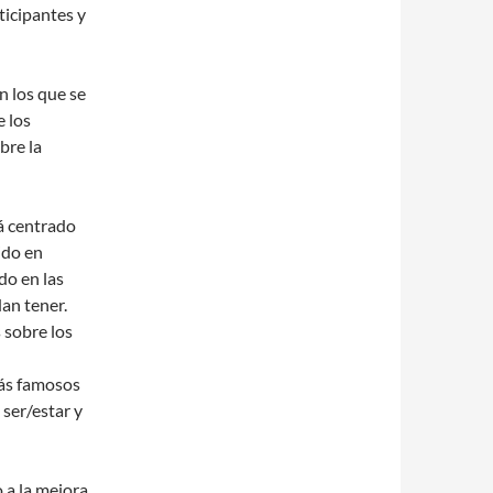
icipantes y
n los que se
e los
bre la
tá centrado
ido en
do en las
dan tener.
 sobre los
más famosos
 ser/estar y
 a la mejora