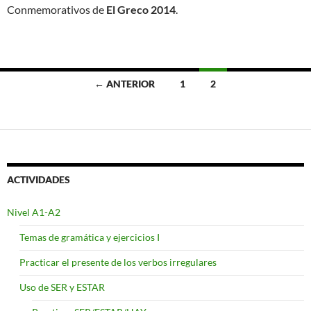
Conmemorativos de
El Greco 2014
.
Ir
← ANTERIOR
1
2
a
las
entradas
ACTIVIDADES
Nivel A1-A2
Temas de gramática y ejercicios I
Practicar el presente de los verbos irregulares
Uso de SER y ESTAR