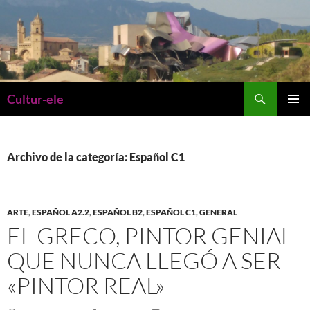
Saltar
al
contenido
Buscar
Cultur-ele
MENÚ
PRINCI
Archivo de la categoría: Español C1
ARTE
,
ESPAÑOL A2.2
,
ESPAÑOL B2
,
ESPAÑOL C1
,
GENERAL
EL GRECO, PINTOR GENIAL
QUE NUNCA LLEGÓ A SER
«PINTOR REAL»