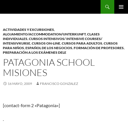
Saltar
Buscar
al
MENÚ
contenido
PRINCI
ACTIVIDADES Y EXCURSIONES
,
ALOJAMIENTO/ACCOMMODATION/UNTERKUNFT
,
CLASES
INDIVIDUALES
,
CURSOS INTENSIVOS/ INTENSIVE COURSES/
INTENSIVKURSE
,
CURSOS ON-LINE
,
CURSOS PARA ADULTOS
,
CURSOS
PARA NIÑOS
,
ESPAÑOL DE LOS NEGOCIOS
,
FORMACIÓN DE PROFESORES
,
PREPARACIÓN A LOS EXÁMENES DELE
PATAGONIA SCHOOL
MISIONES
16 MAYO, 2009
FRANCISCO GONZALEZ
[contact-form 2 «Patagonia»]
.