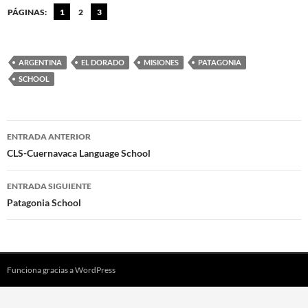
PÁGINAS:
1
2
3
ARGENTINA
EL DORADO
MISIONES
PATAGONIA
SCHOOL
Navegación
ENTRADA ANTERIOR
de
CLS-Cuernavaca Language School
entradas
ENTRADA SIGUIENTE
Patagonia School
Funciona gracias a WordPress