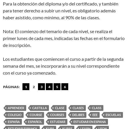
Para la obtención del diploma y/o del certificado, y también
para tener derecho a subir un nivel, es obligatorio además
haber asistido, como mínimo, al 90% de las clases.
Nota: El comienzo del temario de cada nivel, se realiza el
primer lunes de cada mes, indicadas las fechas en el formulario
de inscripción.
Los estudiantes que comiencen el curso a partir de la segunda
semana del mes, se incorporarán a su nivel correspondiente
con el curso ya comenzado.
PÁGINAS:
1
2
3
4
5
6
APRENDER
CASTILLA
CLASE
CLASES
CLASS
COLEGIO
COURSE
COURSES
DELIBES
EEE
ESCUELAS
ESPAÑA
ESPAÑOL
ESTUDIAR
ESTUDIAR EN ESPANA
ESTUDIAR ESPANOL
KURS
KURSE
LEARN
LEON