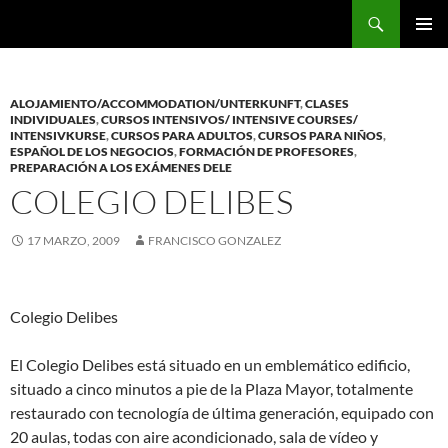
Saltar
Buscar
al
MENÚ
contenido
PRINCI
ALOJAMIENTO/ACCOMMODATION/UNTERKUNFT
,
CLASES
INDIVIDUALES
,
CURSOS INTENSIVOS/ INTENSIVE COURSES/
INTENSIVKURSE
,
CURSOS PARA ADULTOS
,
CURSOS PARA NIÑOS
,
ESPAÑOL DE LOS NEGOCIOS
,
FORMACIÓN DE PROFESORES
,
PREPARACIÓN A LOS EXÁMENES DELE
COLEGIO DELIBES
17 MARZO, 2009
FRANCISCO GONZALEZ
Colegio Delibes
El Colegio Delibes está situado en un emblemático edificio,
situado a cinco minutos a pie de la Plaza Mayor, totalmente
restaurado con tecnología de última generación, equipado con
20 aulas, todas con aire acondicionado, sala de vídeo y