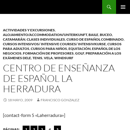
Saltar
Buscar
al
MENÚ
contenido
PRINCI
ACTIVIDADES Y EXCURSIONES
,
ALOJAMIENTO/ACCOMMODATION/UNTERKUNFT
,
BAILE
,
BUCEO
,
CATAMARÁN
,
CLASES INDIVIDUALES
,
CURSO DE ESPAÑOL COMBINADO
,
CURSOS INTENSIVOS/ INTENSIVE COURSES/ INTENSIVKURSE
,
CURSOS
PARA ADULTOS
,
CURSOS PARA NIÑOS
,
EQUITACIÓN
,
ESPAÑOL DE LOS
NEGOCIOS
,
FORMACIÓN DE PROFESORES
,
GOLF
,
PREPARACIÓN A LOS
EXÁMENES DELE
,
TENIS
,
VELA
,
WINDSURF
CENTRO DE ENSEÑANZA
DE ESPAÑOL LA
HERRADURA
18 MAYO, 2009
FRANCISCO GONZALEZ
[contact-form 5 «Laherradura»]
PÁGINAS:
1
2
3
4
5