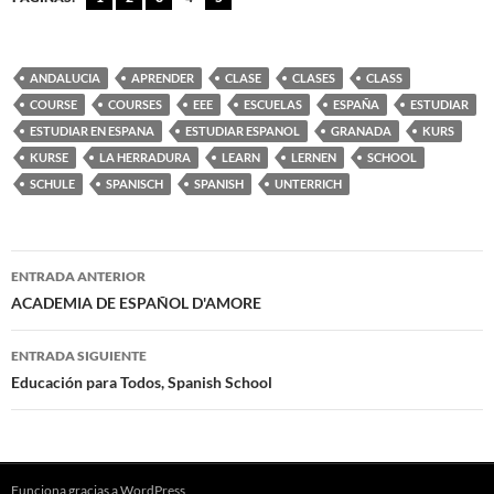
ANDALUCIA
APRENDER
CLASE
CLASES
CLASS
COURSE
COURSES
EEE
ESCUELAS
ESPAÑA
ESTUDIAR
ESTUDIAR EN ESPANA
ESTUDIAR ESPANOL
GRANADA
KURS
KURSE
LA HERRADURA
LEARN
LERNEN
SCHOOL
SCHULE
SPANISCH
SPANISH
UNTERRICH
Navegación
ENTRADA ANTERIOR
de
ACADEMIA DE ESPAÑOL D'AMORE
entradas
ENTRADA SIGUIENTE
Educación para Todos, Spanish School
Funciona gracias a WordPress