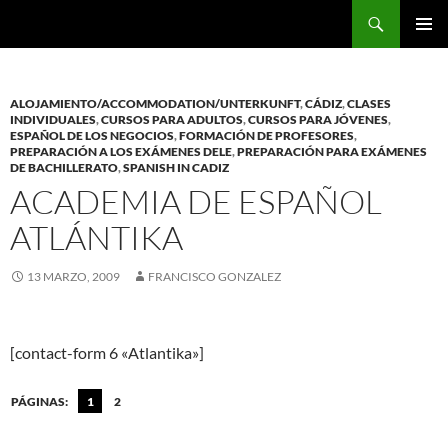
Saltar
Buscar
al
MENÚ
contenido
PRINCI
ALOJAMIENTO/ACCOMMODATION/UNTERKUNFT
,
CÁDIZ
,
CLASES
INDIVIDUALES
,
CURSOS PARA ADULTOS
,
CURSOS PARA JÓVENES
,
ESPAÑOL DE LOS NEGOCIOS
,
FORMACIÓN DE PROFESORES
,
PREPARACIÓN A LOS EXÁMENES DELE
,
PREPARACIÓN PARA EXÁMENES
DE BACHILLERATO
,
SPANISH IN CADIZ
ACADEMIA DE ESPAÑOL
ATLÁNTIKA
13 MARZO, 2009
FRANCISCO GONZALEZ
[contact-form 6 «Atlantika»]
PÁGINAS:
1
2